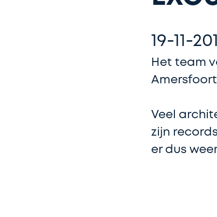
19-11-20
Het team v
Amersfoort
Veel archi
zijn record
er dus wee