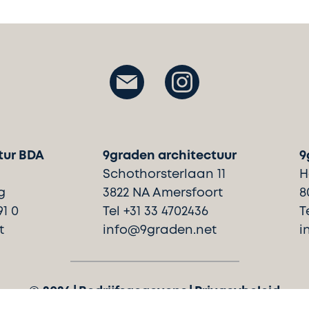
tur BDA
9graden architectuur
9
Schothorsterlaan 11
H
g
3822 NA Amersfoort
8
91 0
Tel +31 33 4702436
T
t
info@9graden.net
i
©
2026
|
Bedrijfsgegevens
|
Privacybeleid