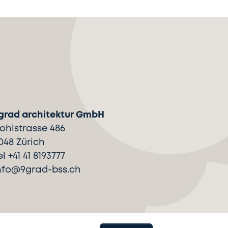
grad architektur GmbH
ohlstrasse 486
048 Zürich
el +41 41 8193777
nfo@9grad-bss.ch