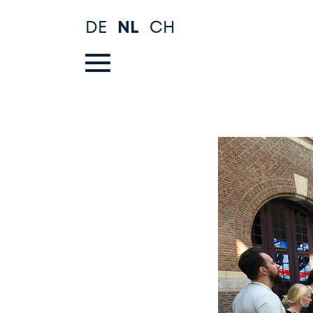
Spring
DE
NL
CH
naar
hoofd-
inhoud