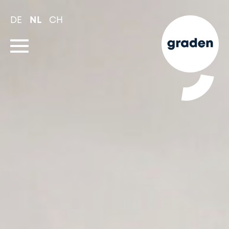
Spring
naar
DE
NL
CH
hoofd-
inhoud