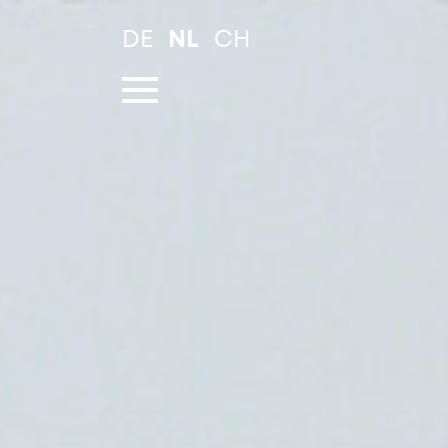
Spring
DE
NL
CH
naar
hoofd-
inhoud