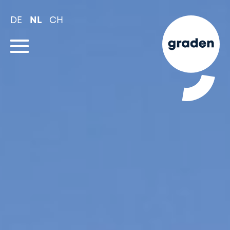
Spring
naar
DE
NL
CH
hoofd-
inhoud