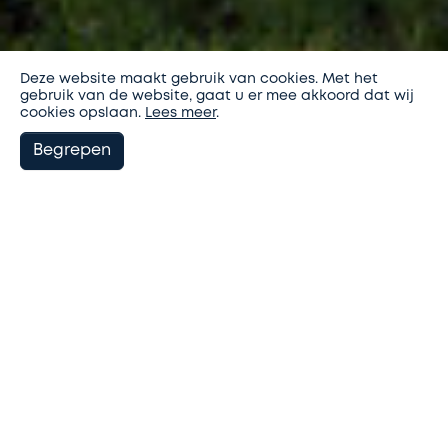
Deze website maakt gebruik van cookies. Met het
gebruik van de website, gaat u er mee akkoord dat wij
cookies opslaan.
Lees meer
.
Begrepen
9graden architectuur
Projecten
U
woonzorgboerderij Nieuw Rijsenburg
ben
hier:
woonzorgboerderij
Nieuw Rijsenburg
Driebergen, NL