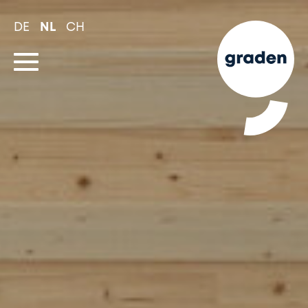
Spring
naar
DE
NL
CH
hoofd-
inhoud