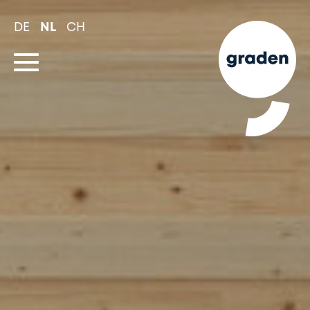
Spring
naar
DE
NL
CH
hoofd-
inhoud